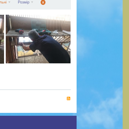
льні
Розмір
x
RSS