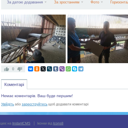
За датою додавання
За зростанням
Фото
Горизонта
0
Коментарі
Немає коментарів. Ваш буде першим!
Увійдіть
або
зареєструйтесь
щоб додавати коментарі
цює на
InstantCMS
Іконки від
Icons8