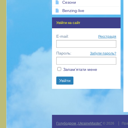
Сезони
Benzing-live
Увійти на сайт
E-mail:
Реєстрація
Пароль:
Забули пароль?
Запам’ятати мене
Голубодром „UkraineMaster”
© 2026
Пра