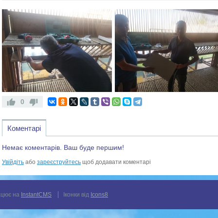
0
Коментарі
Немає коментарів. Ваш буде першим!
Увійдіть
або
зареєструйтесь
щоб додавати коментарі
цює на
InstantCMS
Іконки від
Icons8