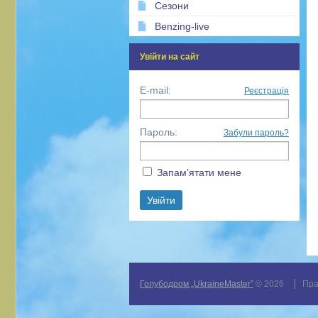
Сезони
Benzing-live
Увійти на сайт
E-mail:
Реєстрація
Пароль:
Забули пароль?
Запам’ятати мене
Голубодром „UkraineMaster”
© 2026
Пра