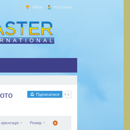
Увійти
Реєстрація
ото
Підписатися
0
 орієнтація
Розмір
x