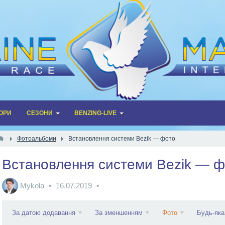
ОРИ
СЕЗОНИ
BENZING-LIVE
Фотоальбоми
Встановлення системи Bezik — фото
Встановлення системи Bezik — ф
Mykola
16.07.2019
За датою додавання
За зменшенням
Фото
Будь-яка