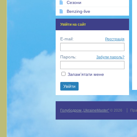
Сезони
Benzing-live
Увійти на сайт
E-mail:
Реєстрація
Пароль:
Забули пароль?
Запам’ятати мене
Голубодром „UkraineMaster”
© 2026
Пра