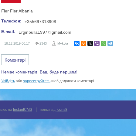
Fier Fier Albania
Телефон:
+355697313908
E-mail:
Erginbulla1997@gmail.com
18.12.2019
00:17
2343
Mykola
Коментарі
Немає коментарів. Ваш буде першим!
Увійдіть
або
зареєструйтесь
щоб додавати коментарі
цює на
InstantCMS
Іконки від
Icons8