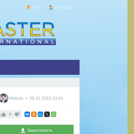
Увійти
Реєстрація
Mykola
05.11.2019
13:41
0
Завантажити