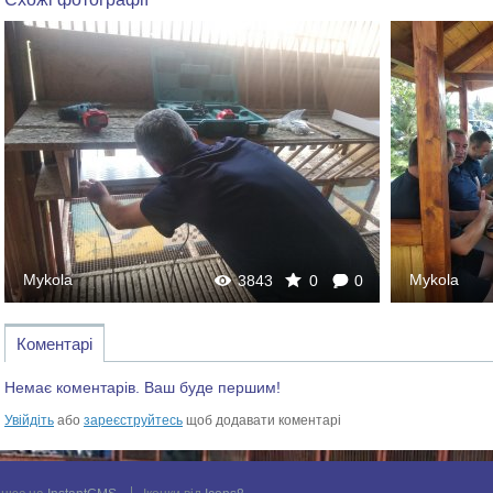
Mykola
Mykola
3843
0
0
Коментарі
Немає коментарів. Ваш буде першим!
Увійдіть
або
зареєструйтесь
щоб додавати коментарі