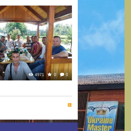
Mykola
4971
0
0
RSS