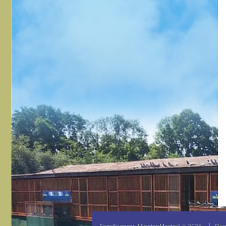
Mykola
0
0
3691
0
0