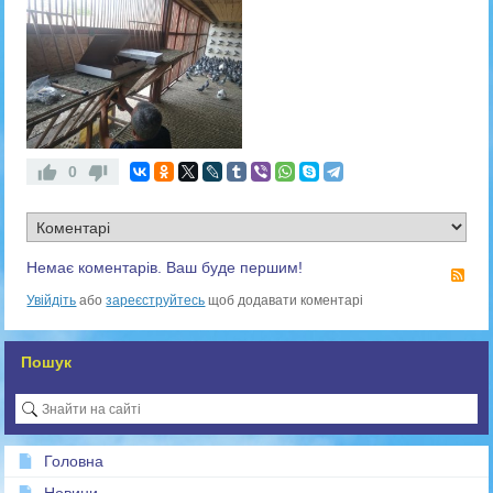
0
Немає коментарів. Ваш буде першим!
RS
Увійдіть
або
зареєструйтесь
щоб додавати коментарі
Пошук
Головна