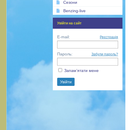
Сезони
Benzing-live
Увійти на сайт
E-mail:
Реєстрація
Пароль:
Забули пароль?
Запам’ятати мене
Mykola
3734
0
0