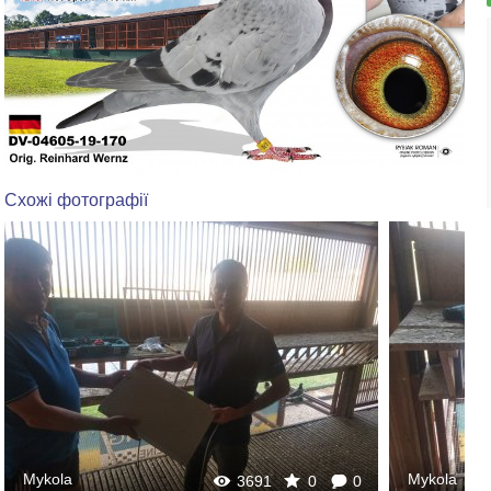
Схожі фотографії
Mykola
Mykola
3691
0
0