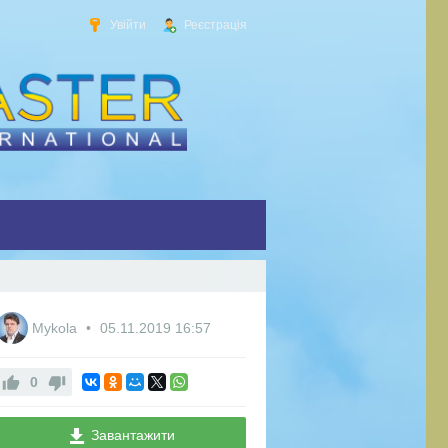
Увійти
Реєстрація
Mykola
05.11.2019
16:57
0
Завантажити