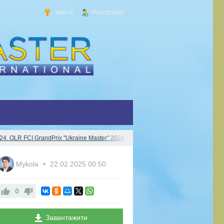
Увійти
Реєстрація
024. OLR FCI GrandPrix "Ukraine Master" 2024
386d68bb
Mykola
22.02.2025
00:50
0
Завантажити