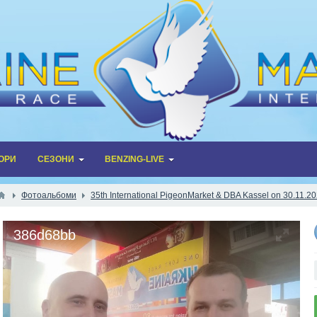
ОРИ
СЕЗОНИ
BENZING-LIVE
Фотоальбоми
35th International PigeonMarket & DBA Kassel on 30.11.2
386d68bb