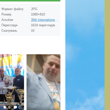
Формат файлу
JPG
Розмір
1080×810
Альбом
35th International PigeonMarket & DBA Kassel on 30.11.2024. OLR FCI GrandPrix "Ukraine Master" 2024
Перегляди
1619 переглядів
Скачувань
10
7
0
0