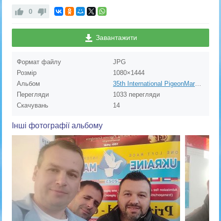
0
Завантажити
Формат файлу
JPG
Розмір
1080×1444
Альбом
35th International PigeonMarket & DBA Kassel on 30.11.2024. OLR FCI GrandPrix "Ukraine Master" 2024
Перегляди
1033 перегляди
Скачувань
14
Інші фотографії альбому