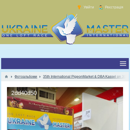
Увійти
Реєстрація
Фотоальбоми
35th International PigeonMarket & DBA Kassel on 30.1
2dd40d50