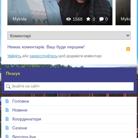
Mykola
Mykola
0
1618
0
0
Немає коментарів. Ваш буде першим!
RS
Увійдіть
або
зареєструйтесь
щоб додавати коментарі
Пошук
Головна
Новини
Координатори
Сезони
Benzing-live