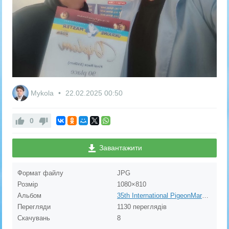
Mykola
22.02.2025
00:50
0
Завантажити
Формат файлу
JPG
Розмір
1080×810
Альбом
35th International PigeonMarket & DBA Kassel on 30.11.2024. OLR FCI GrandPrix "Ukraine Master" 2024
Перегляди
1130 переглядів
Скачувань
8