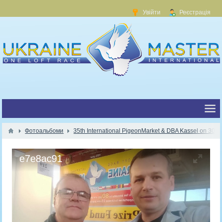
Увійти
Реєстрація
Фотоальбоми
35th International PigeonMarket & DBA Kassel on 30.1
e7e8ac91