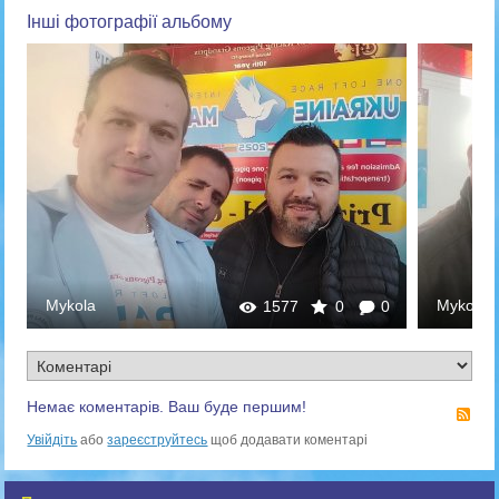
Інші фотографії альбому
Mykola
Mykola
1577
0
0
Немає коментарів. Ваш буде першим!
RS
Увійдіть
або
зареєструйтесь
щоб додавати коментарі