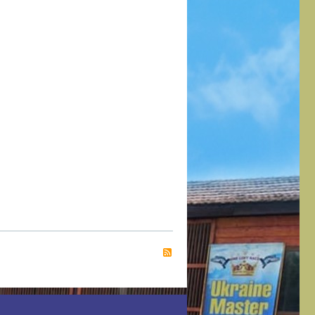
1514
0
0
Mykola
1616
0
0
RSS