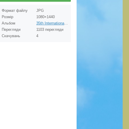
Формат файлу
JPG
Розмір
1080×1440
Альбом
35th International PigeonMarket & DBA Kassel on 30.11.2024. OLR FCI GrandPrix "Ukraine Master" 2024
Перегляди
1103 перегляди
Скачувань
4