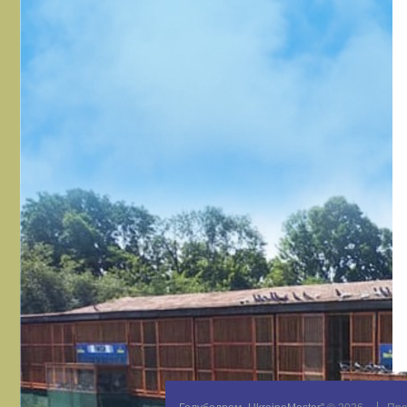
Mykola
1614
0
0