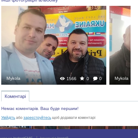
Mykola
Mykola
1566
0
0
Коментарі
Немає коментарів. Ваш буде першим!
Увійдіть
або
зареєструйтесь
щоб додавати коментарі