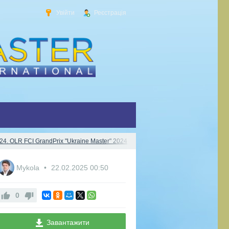
Увійти
Реєстрація
024. OLR FCI GrandPrix "Ukraine Master" 2024
6760fcaa
Mykola
22.02.2025
00:50
0
Завантажити