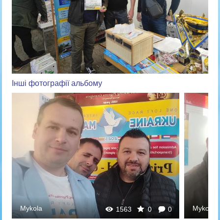
Інші фотографії альбому
Mykola
Mykola
1563
0
0