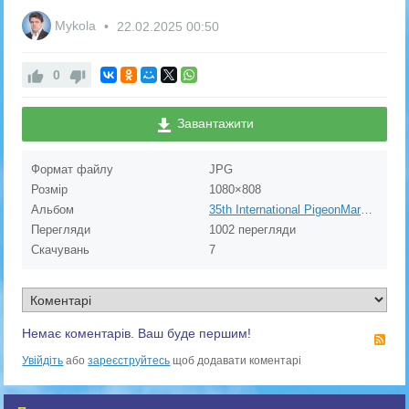
Mykola
22.02.2025
00:50
0
Завантажити
Формат файлу
JPG
Розмір
1080×808
Альбом
35th International PigeonMarket & DBA Kassel on 30.11.2024. OLR FCI GrandPrix "Ukraine Master" 2024
Перегляди
1002 перегляди
Скачувань
7
Немає коментарів. Ваш буде першим!
RS
Увійдіть
або
зареєструйтесь
щоб додавати коментарі